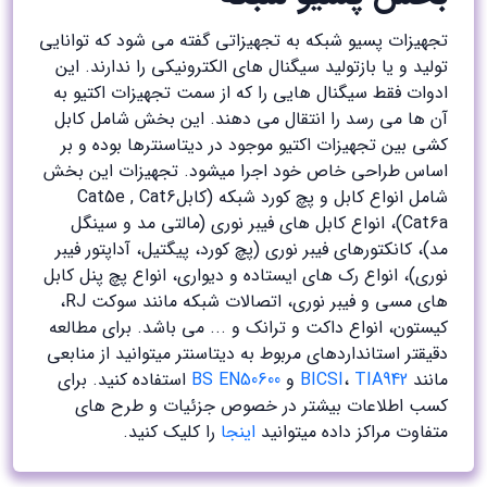
تجهیزات پسیو شبکه به تجهیزاتی گفته می شود که توانایی
تولید و یا بازتولید سیگنال های الکترونیکی را ندارند. این
ادوات فقط سیگنال هایی را که از سمت تجهیزات اکتیو به
آن ها می رسد را انتقال می دهند. این بخش شامل کابل
کشی بین تجهیزات اکتیو موجود در دیتاسنترها بوده و بر
اساس طراحی خاص خود اجرا میشود. تجهیزات این بخش
شامل انواع کابل و پچ کورد شبکه (کابلCat5e , Cat6
Cat6a)، انواع کابل های فیبر نوری (مالتی مد و سینگل
مد)، کانکتورهای فیبر نوری (پچ کورد، پیگتیل، آداپتور فیبر
نوری)، انواع رک های ایستاده و دیواری، انواع پچ پنل کابل
های مسی و فیبر نوری، اتصالات شبکه مانند سوکت RJ،
کیستون، انواع داکت و ترانک و ... می باشد. برای مطالعه
دقیقتر استانداردهای مربوط به دیتاسنتر میتوانید از منابعی
مانند
TIA942
،
BICSI
و
BS EN50600
استفاده کنید. برای
کسب اطلاعات بیشتر در خصوص جزئیات و طرح های
متفاوت مراکز داده میتوانید
اینجا
را کلیک کنید.