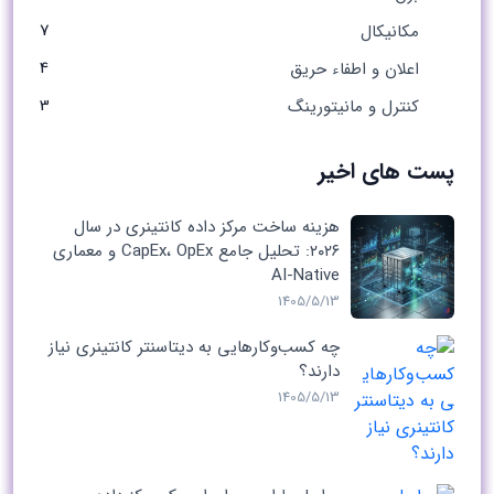
7
مکانیکال
4
اعلان و اطفاء حریق
3
کنترل و مانیتورینگ
پست های اخیر
هزینه ساخت مرکز داده کانتینری در سال
۲۰۲۶: تحلیل جامع CapEx، OpEx و معماری
AI-Native
1405/5/13
چه کسب‌وکارهایی به دیتاسنتر کانتینری نیاز
دارند؟
1405/5/13