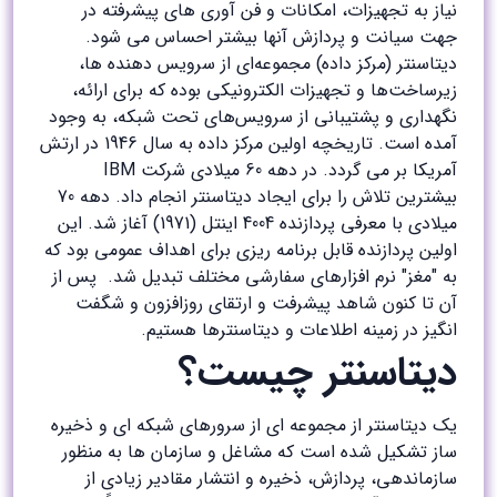
نیاز به تجهیزات، امکانات و فن آوری های پیشرفته در
جهت سیانت و پردازش آنها بیشتر احساس می شود.
دیتاسنتر (مرکز داده) مجموعه‌ای از سرویس دهنده ها،
زیرساخت‌ها و تجهیزات الکترونیکی بوده که برای ارائه،
نگهداری و پشتیبانی از سرویس‌های تحت شبکه، به وجود
آمده است. تاریخچه اولین مرکز داده به سال 1946 در ارتش
آمریکا بر می گردد. در دهه 60 میلادی شرکت IBM
بیشترین تلاش را برای ایجاد دیتاسنتر انجام داد. دهه 70
میلادی با معرفی پردازنده 4004 اینتل (1971) آغاز شد. این
اولین پردازنده قابل برنامه ریزی برای اهداف عمومی بود که
به "مغز" نرم افزارهای سفارشی مختلف تبدیل شد. پس از
آن تا کنون شاهد پیشرفت و ارتقای روزافزون و شگفت
انگیز در زمینه اطلاعات و دیتاسنترها هستیم.
دیتاسنتر چیست؟
یک دیتاسنتر از مجموعه ای از سرورهای شبکه ای و ذخیره
ساز تشکیل شده است که مشاغل و سازمان ها به منظور
سازماندهی، پردازش، ذخیره و انتشار مقادیر زیادی از