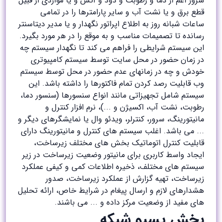
سرور اعم از دما و رطوبت و دود و آتش و یا مواردی از قبیل
قطع برق و یا نشت آب و سایر پارامترها را در تمامی
ساعات شبانه روز به اطلاع اپراتور نگهدار و یا مدیر دیتاسنتر
رسانده تا تصمیمات مناسب و به موقع را در هر مورد بگیرد.
این سیستم شرایطی را فراهم می کند تا نگهدار سیستم چه
در زمان حضور در محل سایت توسط سیستم کامپیوتری
خودش و چه در زمانهای عدم حضور در محل توسط سیستم
وب قابلیت رصد کردن تمام فاکتورها را داشته باشد. این
سیستم شامل تجهیزاتی مانند انواع سنسورها (سنسور دما،
رطوبت، نشت آب، اکسیژن و ...)، نرم افزار کنترل و
مانیتورینگ، سرور، کنترلر، ویدئو وال یا نمایشگرهای دیگر و
... می باشد. اغلب سیستم های کنترل و مانیتورینگ دارای
قابلیت کنترل اتوماتیک بخش های مختلف زیرساخت،
ایجاد واسط کاربری برای مانیتور وضعیت زیرساخت در زیر
سیستم های مختلف، ذخیره اطلاعات کمی و کیفی عملکرد
زیرساخت، تهیه گزارش از عملکرد زیرساخت، صدور
هشدارهای لازم و ارسال پیغام در شرایط خاص، ارائه تحلیل
های مفید از وضعیت مرکز داده و ... می باشند.
بخش پسیو شبکه